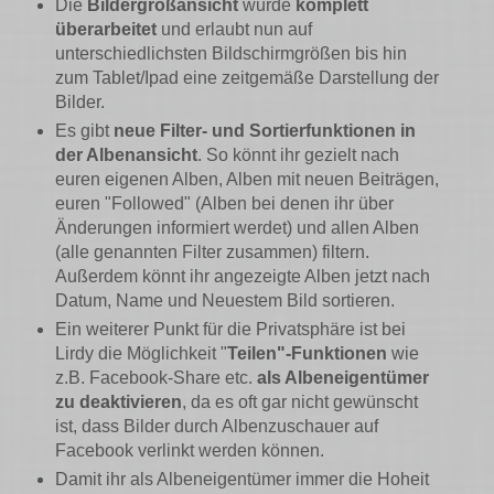
Die
Bildergroßansicht
wurde
komplett
überarbeitet
und erlaubt nun auf
unterschiedlichsten Bildschirmgrößen bis hin
zum Tablet/Ipad eine zeitgemäße Darstellung der
Bilder.
Es gibt
neue Filter- und Sortierfunktionen in
der Albenansicht
. So könnt ihr gezielt nach
euren eigenen Alben, Alben mit neuen Beiträgen,
euren "Followed" (Alben bei denen ihr über
Änderungen informiert werdet) und allen Alben
(alle genannten Filter zusammen) filtern.
Außerdem könnt ihr angezeigte Alben jetzt nach
Datum, Name und Neuestem Bild sortieren.
Ein weiterer Punkt für die Privatsphäre ist bei
Lirdy die Möglichkeit "
Teilen"-Funktionen
wie
z.B. Facebook-Share etc.
als Albeneigentümer
zu deaktivieren
, da es oft gar nicht gewünscht
ist, dass Bilder durch Albenzuschauer auf
Facebook verlinkt werden können.
Damit ihr als Albeneigentümer immer die Hoheit