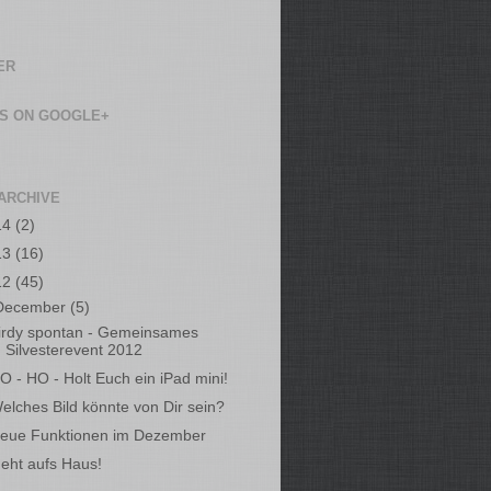
ER
US ON GOOGLE+
ARCHIVE
14
(2)
13
(16)
12
(45)
December
(5)
irdy spontan - Gemeinsames
Silvesterevent 2012
O - HO - Holt Euch ein iPad mini!
elches Bild könnte von Dir sein?
eue Funktionen im Dezember
eht aufs Haus!