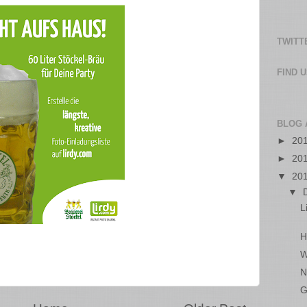
TWITT
FIND 
BLOG 
►
20
►
20
▼
20
▼
L
H
W
N
G