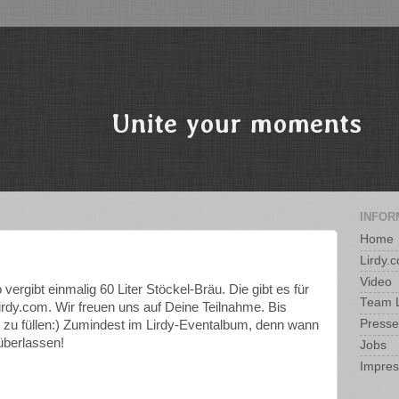
INFOR
Home
Lirdy.
Video
ergibt einmalig 60 Liter Stöckel-Bräu. Die gibt es für
Team L
lirdy.com. Wir freuen uns auf Deine Teilnahme. Bis
Presse
e zu füllen:) Zumindest im Lirdy-Eventalbum, denn wann
 überlassen!
Jobs
Impre