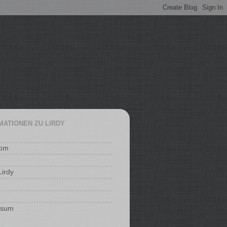
MATIONEN ZU LIRDY
com
irdy
ssum